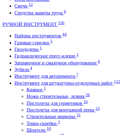
12
Свечи
6
Средства защиты труда
536
РУЧНОЙ ИНСТРУМЕНТ
44
Наборы инструментов
5
Газовые горелки
1
Гвоздодеры
1
Гидравлические пресс-клещи
6
Заправочное и смазочное оборудование
4
Зубила
7
Инструмент для авторемонта
132
Инструмент для штукатурно-отделочных работ
1
Киянки
26
Ножи строительные, лезвия
16
Пистолеты для герметиков
23
Пистолеты для монтажной пены
51
Строительные маркеры
3
Терки,скребки
10
Шпатели