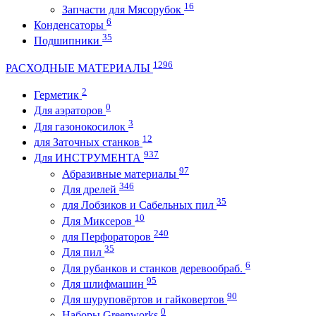
16
Запчасти для Мясорубок
6
Конденсаторы
35
Подшипники
1296
РАСХОДНЫЕ МАТЕРИАЛЫ
2
Герметик
0
Для аэраторов
3
Для газонокосилок
12
для Заточных станков
937
Для ИНСТРУМЕНТА
97
Абразивные материалы
346
Для дрелей
35
для Лобзиков и Сабельных пил
10
Для Миксеров
240
для Перфораторов
35
Для пил
6
Для рубанков и станков деревообраб.
95
Для шлифмашин
90
Для шуруповёртов и гайковертов
0
Наборы Greenworks