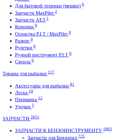
0
Для бытовой техники (мешки)
2
Запчасти MaxPiler
3
Запчасти АЕЗ
0
Коронки
0
Оснастка P.I.T / MaxPiler
0
Разное
0
Рулетки
0
Ручной инструмент P.I.T
0
Сверла
117
Товары для рыбалки
81
Аксессуары для рыбалки
19
Леска
12
Приманка
5
Удочки
2851
ЗАПЧАСТИ
1883
ЗАПЧАСТИ К БЕНЗОИНСТРУМЕНТУ
725
Запчасти для Бензопил