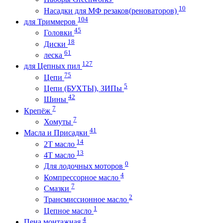
10
Насадки для МФ резаков(реноваторов)
104
для Триммеров
45
Головки
18
Диски
61
леска
127
для Цепных пил
75
Цепи
5
Цепи (БУХТЫ), ЗИПы
42
Шины
7
Крепёж
7
Хомуты
41
Масла и Присадки
14
2Т масло
13
4Т масло
0
Для лодочных моторов
4
Компрессорное масло
7
Смазки
2
Трансмиссионное масло
1
Цепное масло
4
Пена монтажная