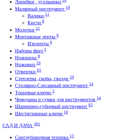
10
Линейки , угольники
19
Малярный инструмент
11
Валики
8
Кисти
21
Молотки
6
Монтажные ленты
6
Изоленты
1
Наборы фрез
8
Ножницы
19
Ножовки
65
Отвертки
29
Степлеры ,скобы, гвозди
24
Столярно-Слесарный инструмент
5
Торцевые ключи
34
Чемоданы и сумки для инструментов
85
Шарнирно-губцевый инструмент
10
Шестигранные ключи
301
САД И ДАЧА
15
Снегоуборочная техника