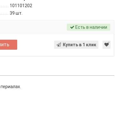
101101202
39
шт.
Есть в наличии
пить
Купить в 1 клик
териалах.