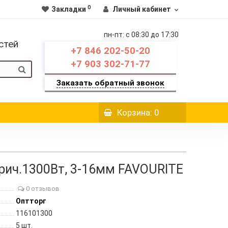
0
Закладки
Личный кабинет
пн-пт: c 08:30 до 17:30
стей
+7 846 202-50-20
+7 903 302-71-77
Заказать обратный звонок
Корзина
: 0
рич.1300Вт, 3-16мм FAVOURITE
0 отзывов
Оптторг
116101300
5
шт.