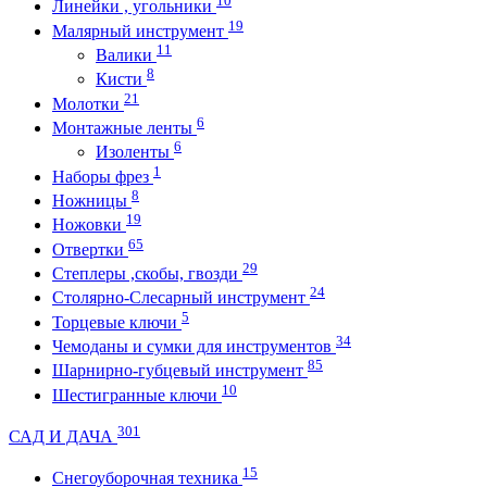
10
Линейки , угольники
19
Малярный инструмент
11
Валики
8
Кисти
21
Молотки
6
Монтажные ленты
6
Изоленты
1
Наборы фрез
8
Ножницы
19
Ножовки
65
Отвертки
29
Степлеры ,скобы, гвозди
24
Столярно-Слесарный инструмент
5
Торцевые ключи
34
Чемоданы и сумки для инструментов
85
Шарнирно-губцевый инструмент
10
Шестигранные ключи
301
САД И ДАЧА
15
Снегоуборочная техника