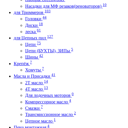
10
Насадки для МФ резаков(реноваторов)
103
для Триммеров
44
Головки
18
Диски
61
леска
127
для Цепных пил
75
Цепи
5
Цепи (БУХТЫ), ЗИПы
42
Шины
7
Крепёж
7
Хомуты
41
Масла и Присадки
14
2Т масло
13
4Т масло
0
Для лодочных моторов
4
Компрессорное масло
7
Смазки
2
Трансмиссионное масло
1
Цепное масло
4
Пена монтажная