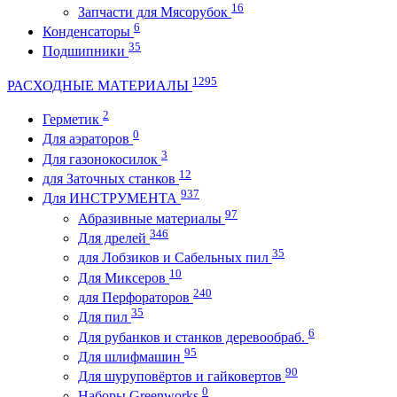
16
Запчасти для Мясорубок
6
Конденсаторы
35
Подшипники
1295
РАСХОДНЫЕ МАТЕРИАЛЫ
2
Герметик
0
Для аэраторов
3
Для газонокосилок
12
для Заточных станков
937
Для ИНСТРУМЕНТА
97
Абразивные материалы
346
Для дрелей
35
для Лобзиков и Сабельных пил
10
Для Миксеров
240
для Перфораторов
35
Для пил
6
Для рубанков и станков деревообраб.
95
Для шлифмашин
90
Для шуруповёртов и гайковертов
0
Наборы Greenworks