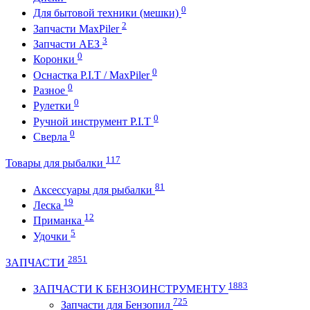
0
Для бытовой техники (мешки)
2
Запчасти MaxPiler
3
Запчасти АЕЗ
0
Коронки
0
Оснастка P.I.T / MaxPiler
0
Разное
0
Рулетки
0
Ручной инструмент P.I.T
0
Сверла
117
Товары для рыбалки
81
Аксессуары для рыбалки
19
Леска
12
Приманка
5
Удочки
2851
ЗАПЧАСТИ
1883
ЗАПЧАСТИ К БЕНЗОИНСТРУМЕНТУ
725
Запчасти для Бензопил