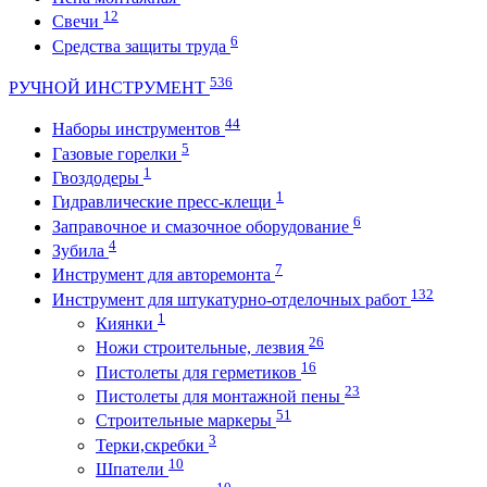
12
Свечи
6
Средства защиты труда
536
РУЧНОЙ ИНСТРУМЕНТ
44
Наборы инструментов
5
Газовые горелки
1
Гвоздодеры
1
Гидравлические пресс-клещи
6
Заправочное и смазочное оборудование
4
Зубила
7
Инструмент для авторемонта
132
Инструмент для штукатурно-отделочных работ
1
Киянки
26
Ножи строительные, лезвия
16
Пистолеты для герметиков
23
Пистолеты для монтажной пены
51
Строительные маркеры
3
Терки,скребки
10
Шпатели