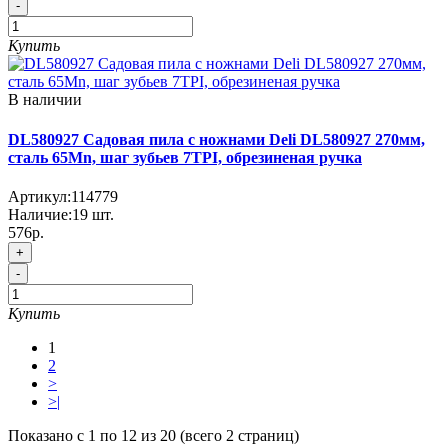
-
Купить
В наличии
DL580927 Садовая пила с ножнами Deli DL580927 270мм,
сталь 65Mn, шаг зубьев 7TPI, обрезиненая ручка
Артикул:
114779
Наличие:
19
шт.
576р.
+
-
Купить
1
2
>
>|
Показано с 1 по 12 из 20 (всего 2 страниц)