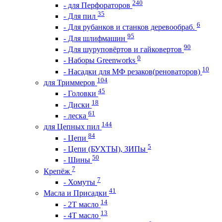
240
- для Перфораторов
35
- Для пил
6
- Для рубанков и станков деревообраб.
95
- Для шлифмашин
90
- Для шуруповёртов и гайковертов
0
- Наборы Greenworks
10
- Насадки для МФ резаков(реноваторов)
104
для Триммеров
45
- Головки
18
- Диски
61
- леска
144
для Цепных пил
84
- Цепи
5
- Цепи (БУХТЫ), ЗИПы
50
- Шины
7
Крепёж
7
- Хомуты
41
Масла и Присадки
14
- 2Т масло
13
- 4Т масло