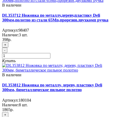
В наличии
DL353712 Ножовка по металлу,дереву,пластику Deli
300мм,полотно из стали 65Mn,прорезин.двухкомп ручка
Артикул:
98407
Наличие:
3
шт.
398р.
+
-
Купить
В наличии
DL353812 Ножовка по металлу, дереву, пластику Deli
300мм, биметаллическое пильное полотно
Артикул:
180104
Наличие:
8
шт.
1865р.
+