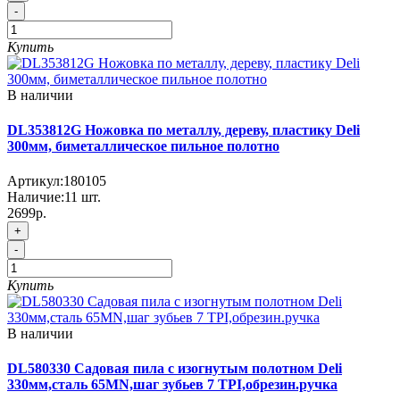
-
Купить
В наличии
DL353812G Ножовка по металлу, дереву, пластику Deli
300мм, биметаллическое пильное полотно
Артикул:
180105
Наличие:
11
шт.
2699р.
+
-
Купить
В наличии
DL580330 Садовая пила с изогнутым полотном Deli
330мм,сталь 65MN,шаг зубьев 7 TPI,обрезин.ручка