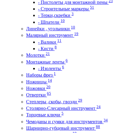
23
- Пистолеты для монтажной пены
51
- Строительные маркеры
3
- Терки,скребки
10
- Шпатели
10
Линейки , угольники
19
Малярный инструмент
11
- Валики
8
- Кисти
21
Молотки
6
Монтажные ленты
6
- Изоленты
1
Наборы фрез
14
Ножницы
20
Ножовки
65
Отвертки
29
Степлеры ,скобы, гвозди
24
Столярно-Слесарный инструмент
5
Торцевые ключи
34
Чемоданы и сумки для инструментов
88
Шарнирно-губцевый инструмент