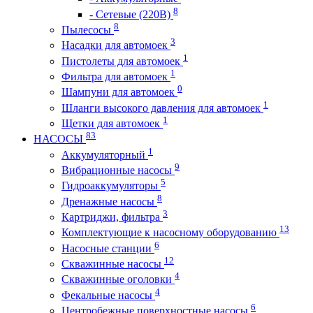
8
- Сетевые (220В)
8
Пылесосы
3
Насадки для автомоек
1
Пистолеты для автомоек
1
Фильтра для автомоек
0
Шампуни для автомоек
1
Шланги высокого давления для автомоек
1
Щетки для автомоек
83
НАСОСЫ
1
Аккумуляторный
9
Вибрационные насосы
5
Гидроаккумуляторы
8
Дренажные насосы
3
Картриджи, фильтра
13
Комплектующие к насосному оборудованию
6
Насосные станции
12
Скважинные насосы
4
Скважинные оголовки
4
Фекальные насосы
6
Центробежные поверхностные насосы