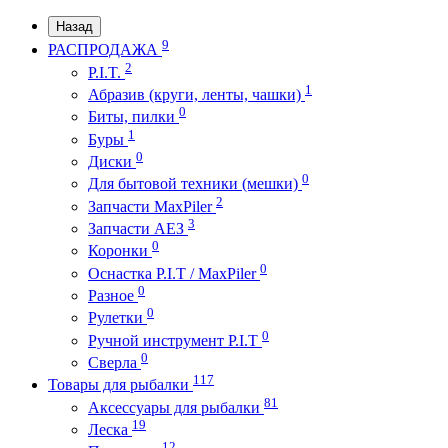
Назад
9
РАСПРОДАЖА
2
P.I.T.
1
Абразив (круги, ленты, чашки)
0
Биты, пилки
1
Буры
0
Диски
0
Для бытовой техники (мешки)
2
Запчасти MaxPiler
3
Запчасти АЕЗ
0
Коронки
0
Оснастка P.I.T / MaxPiler
0
Разное
0
Рулетки
0
Ручной инструмент P.I.T
0
Сверла
117
Товары для рыбалки
81
Аксессуары для рыбалки
19
Леска
12