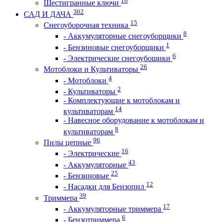
10
Шестигранные ключи
302
САД И ДАЧА
15
Снегоуборочная техника
8
- Аккумуляторные снегоуборщики
1
- Бензиновые снегоуборщики
6
- Электрические снегоубощики
26
Мотоблоки и Культиваторы
4
- Мотоблоки
2
- Культиваторы
- Комплектующие к мотоблокам и
14
культиваторам
- Навесное оборудование к мотоблокам и
8
культиваторам
96
Пилы цепные
16
- Электрические
43
- Аккумуляторные
25
- Бензиновые
12
- Насадки для Бензопил
39
Триммера
17
- Аккумуляторные триммера
6
- Бензотриммера