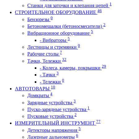
1
Станки для заточки и клепания цепей
46
СТРОИТЕЛЬНОЕ ОБОРУДОВАНИЕ
0
Бензорезы
2
Бетономешалки (бетоносмесители)
5
Вибрационное оборудование
5
- Вибраторы
0
Лестницы и стремянки
7
Рабочие столы
32
Тачки, Тележки
29
- Колеса, камеры, покрышки
3
- Тачки
0
- Тележки
10
АВТОТОВАРЫ
4
Домкраты
3
Зарядные устройства
1
Пуско-зарядные устройства
2
Пусковые устройства
77
ИЗМЕРИТЕЛЬНЫЙ ИНСТРУМЕНТ
5
Детекторы напряжения
6
Лазерные дальномеры