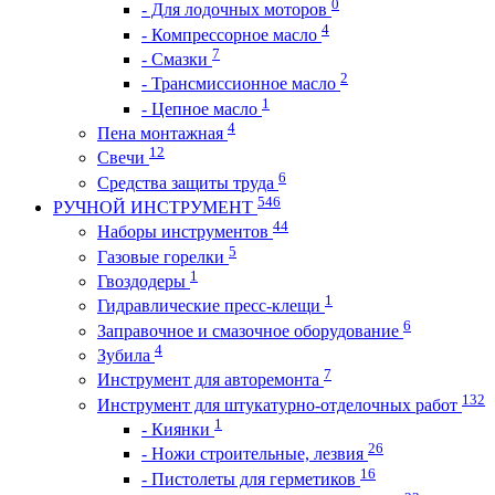
0
- Для лодочных моторов
4
- Компрессорное масло
7
- Смазки
2
- Трансмиссионное масло
1
- Цепное масло
4
Пена монтажная
12
Свечи
6
Средства защиты труда
546
РУЧНОЙ ИНСТРУМЕНТ
44
Наборы инструментов
5
Газовые горелки
1
Гвоздодеры
1
Гидравлические пресс-клещи
6
Заправочное и смазочное оборудование
4
Зубила
7
Инструмент для авторемонта
132
Инструмент для штукатурно-отделочных работ
1
- Киянки
26
- Ножи строительные, лезвия
16
- Пистолеты для герметиков