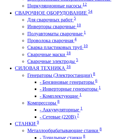
12
Циркуляционные насосы
54
СВАРОЧНОЕ ОБОРУДОВАНИЕ
5
Для сварочных работ
10
Инверторы сварочные
1
Полуавтоматы сварочные
4
Проволока сварочная
10
Сварка пластиковых труб
18
Сварочные маски
5
Сварочные электроды
16
СИЛОВАЯ ТЕХНИКА
8
Генераторы (Электростанции)
6
- Бензиновые генераторы
1
- Инверторные генераторы
1
- Комплектующие
8
Компрессоры
1
- Аккумуляторные
7
- Сетевые (220В)
9
СТАНКИ
8
Металлообрабатывающие станки
8
- Точильные станки