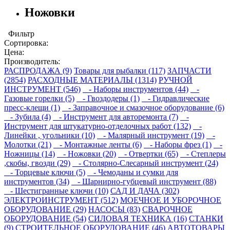
Ножовки
Фильтр
Сортировка:
Цена:
Производитель:
РАСПРОДАЖА (9)
Товары для рыбалки (117)
ЗАПЧАСТИ
(2854)
РАСХОДНЫЕ МАТЕРИАЛЫ (1314)
РУЧНОЙ
ИНСТРУМЕНТ (546)
- Наборы инструментов (44)
-
Газовые горелки (5)
- Гвоздодеры (1)
- Гидравлические
пресс-клещи (1)
- Заправочное и смазочное оборудование (6)
- Зубила (4)
- Инструмент для авторемонта (7)
-
Инструмент для штукатурно-отделочных работ (132)
-
Линейки , угольники (10)
- Малярный инструмент (19)
-
Молотки (21)
- Монтажные ленты (6)
- Наборы фрез (1)
-
Ножницы (14)
- Ножовки (20)
- Отвертки (65)
- Степлеры
,скобы, гвозди (29)
- Столярно-Слесарный инструмент (24)
- Торцевые ключи (5)
- Чемоданы и сумки для
инструментов (34)
- Шарнирно-губцевый инструмент (88)
- Шестигранные ключи (10)
САД И ДАЧА (302)
ЭЛЕКТРОИНСТРУМЕНТ (512)
МОЕЧНОЕ И УБОРОЧНОЕ
ОБОРУДОВАНИЕ (29)
НАСОСЫ (83)
СВАРОЧНОЕ
ОБОРУДОВАНИЕ (54)
СИЛОВАЯ ТЕХНИКА (16)
СТАНКИ
(9)
СТРОИТЕЛЬНОЕ ОБОРУДОВАНИЕ (46)
АВТОТОВАРЫ