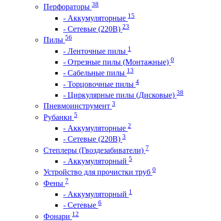
38
Перфораторы
15
- Аккумуляторные
23
- Сетевые (220В)
56
Пилы
1
- Ленточные пилы
0
- Отрезные пилы (Монтажные)
13
- Сабельные пилы
4
- Торцовочные пилы
38
- Циркулярные пилы (Дисковые)
3
Пневмоинструмент
5
Рубанки
2
- Аккумуляторные
3
- Сетевые (220В)
7
Степлеры (Гвоздезабиватели)
5
- Аккумуляторный
0
Устройство для прочистки труб
7
Фены
1
- Аккумуляторный
6
- Сетевые
12
Фонари