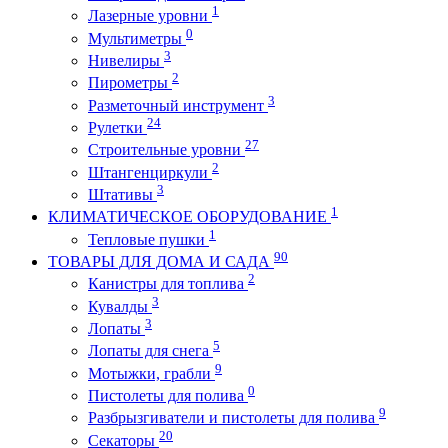
1
Лазерные уровни
0
Мультиметры
3
Нивелиры
2
Пирометры
3
Разметочный инструмент
24
Рулетки
27
Строительные уровни
2
Штангенциркули
3
Штативы
1
КЛИМАТИЧЕСКОЕ ОБОРУДОВАНИЕ
1
Тепловые пушки
90
ТОВАРЫ ДЛЯ ДОМА И САДА
2
Канистры для топлива
3
Кувалды
3
Лопаты
5
Лопаты для снега
9
Мотыжки, грабли
0
Пистолеты для полива
9
Разбрызгиватели и пистолеты для полива
20
Секаторы