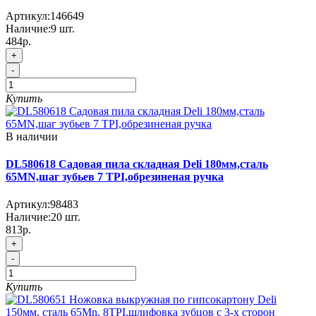
Артикул:
146649
Наличие:
9
шт.
484р.
+
-
Купить
В наличии
DL580618 Садовая пила складная Deli 180мм,сталь
65MN,шаг зубьев 7 TPI,обрезиненая ручка
Артикул:
98483
Наличие:
20
шт.
813р.
+
-
Купить