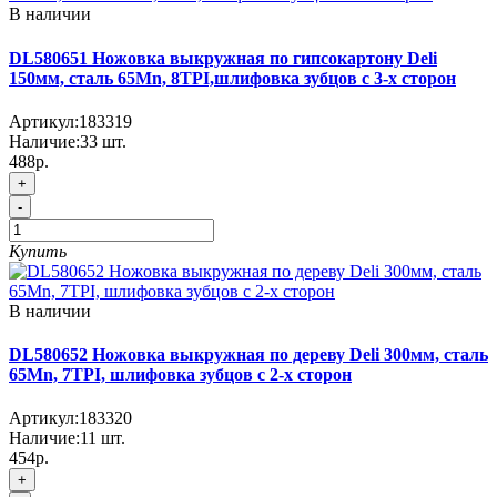
В наличии
DL580651 Ножовка выкружная по гипсокартону Deli
150мм, сталь 65Mn, 8TPI,шлифовка зубцов с 3-х сторон
Артикул:
183319
Наличие:
33
шт.
488р.
+
-
Купить
В наличии
DL580652 Ножовка выкружная по дереву Deli 300мм, сталь
65Mn, 7TPI, шлифовка зубцов с 2-х сторон
Артикул:
183320
Наличие:
11
шт.
454р.
+