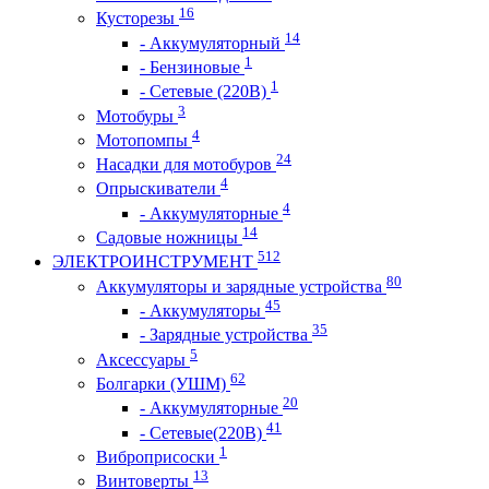
16
Кусторезы
14
- Аккумуляторный
1
- Бензиновые
1
- Сетевые (220В)
3
Мотобуры
4
Мотопомпы
24
Насадки для мотобуров
4
Опрыскиватели
4
- Аккумуляторные
14
Садовые ножницы
512
ЭЛЕКТРОИНСТРУМЕНТ
80
Аккумуляторы и зарядные устройства
45
- Аккумуляторы
35
- Зарядные устройства
5
Аксессуары
62
Болгарки (УШМ)
20
- Аккумуляторные
41
- Сетевые(220В)
1
Виброприсоски
13
Винтоверты