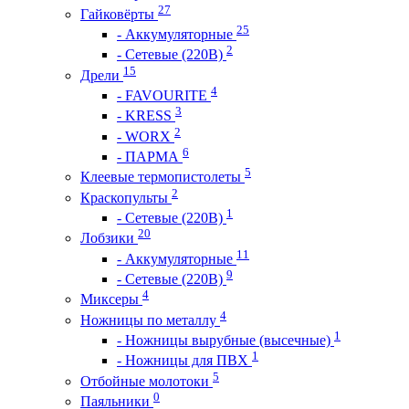
27
Гайковёрты
25
- Аккумуляторные
2
- Сетевые (220В)
15
Дрели
4
- FAVOURITE
3
- KRESS
2
- WORX
6
- ПАРМА
5
Клеевые термопистолеты
2
Краскопульты
1
- Сетевые (220В)
20
Лобзики
11
- Аккумуляторные
9
- Сетевые (220В)
4
Миксеры
4
Ножницы по металлу
1
- Ножницы вырубные (высечные)
1
- Ножницы для ПВХ
5
Отбойные молотоки
0
Паяльники