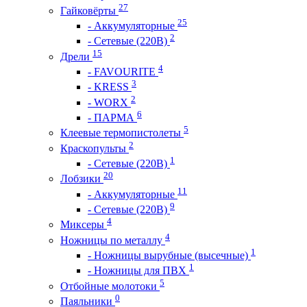
27
Гайковёрты
25
- Аккумуляторные
2
- Сетевые (220В)
15
Дрели
4
- FAVOURITE
3
- KRESS
2
- WORX
6
- ПАРМА
5
Клеевые термопистолеты
2
Краскопульты
1
- Сетевые (220В)
20
Лобзики
11
- Аккумуляторные
9
- Сетевые (220В)
4
Миксеры
4
Ножницы по металлу
1
- Ножницы вырубные (высечные)
1
- Ножницы для ПВХ
5
Отбойные молотоки
0
Паяльники