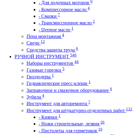
0
- Для лодочных моторов
4
- Компрессорное масло
7
- Смазки
2
- Трансмиссионное масло
1
- Цепное масло
4
Пена монтажная
12
Свечи
6
Средства защиты труда
546
РУЧНОЙ ИНСТРУМЕНТ
44
Наборы инструментов
5
Газовые горелки
1
Гвоздодеры
1
Гидравлические пресс-клещи
6
Заправочное и смазочное оборудование
4
Зубила
7
Инструмент для авторемонта
132
Инструмент для штукатурно-отделочных работ
1
- Киянки
26
- Ножи строительные, лезвия
16
- Пистолеты для герметиков