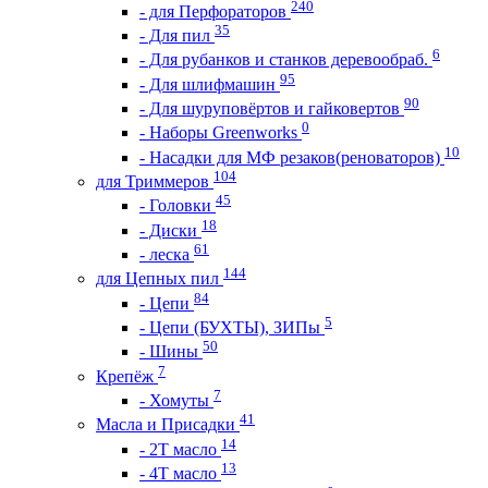
240
- для Перфораторов
35
- Для пил
6
- Для рубанков и станков деревообраб.
95
- Для шлифмашин
90
- Для шуруповёртов и гайковертов
0
- Наборы Greenworks
10
- Насадки для МФ резаков(реноваторов)
104
для Триммеров
45
- Головки
18
- Диски
61
- леска
144
для Цепных пил
84
- Цепи
5
- Цепи (БУХТЫ), ЗИПы
50
- Шины
7
Крепёж
7
- Хомуты
41
Масла и Присадки
14
- 2Т масло
13
- 4Т масло