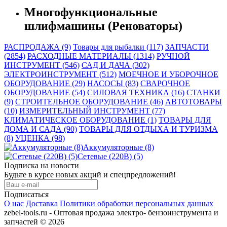
Многофункциональные
шлифмашины (Реноваторы)
РАСПРОДАЖА (9)
Товары для рыбалки (117)
ЗАПЧАСТИ
(2854)
РАСХОДНЫЕ МАТЕРИАЛЫ (1314)
РУЧНОЙ
ИНСТРУМЕНТ (546)
САД И ДАЧА (302)
ЭЛЕКТРОИНСТРУМЕНТ (512)
МОЕЧНОЕ И УБОРОЧНОЕ
ОБОРУДОВАНИЕ (29)
НАСОСЫ (83)
СВАРОЧНОЕ
ОБОРУДОВАНИЕ (54)
СИЛОВАЯ ТЕХНИКА (16)
СТАНКИ
(9)
СТРОИТЕЛЬНОЕ ОБОРУДОВАНИЕ (46)
АВТОТОВАРЫ
(10)
ИЗМЕРИТЕЛЬНЫЙ ИНСТРУМЕНТ (77)
КЛИМАТИЧЕСКОЕ ОБОРУДОВАНИЕ (1)
ТОВАРЫ ДЛЯ
ДОМА И САДА (90)
ТОВАРЫ ДЛЯ ОТДЫХА И ТУРИЗМА
(8)
УЦЕНКА (98)
Аккумуляторные (8)
Сетевые (220В) (5)
Подписка на новости
Будьте в курсе новых акций и спецпредложений!
Подписаться
О нас
Доставка
Политики обработки персональных данных
zebel-tools.ru - Оптовая продажа электро- бензоинструмента и
запчастей © 2026