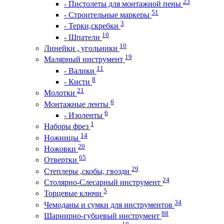
23
- Пистолеты для монтажной пены
51
- Строительные маркеры
3
- Терки,скребки
10
- Шпатели
10
Линейки , угольники
19
Малярный инструмент
11
- Валики
8
- Кисти
21
Молотки
6
Монтажные ленты
6
- Изоленты
1
Наборы фрез
14
Ножницы
20
Ножовки
65
Отвертки
29
Степлеры ,скобы, гвозди
24
Столярно-Слесарный инструмент
5
Торцевые ключи
34
Чемоданы и сумки для инструментов
88
Шарнирно-губцевый инструмент