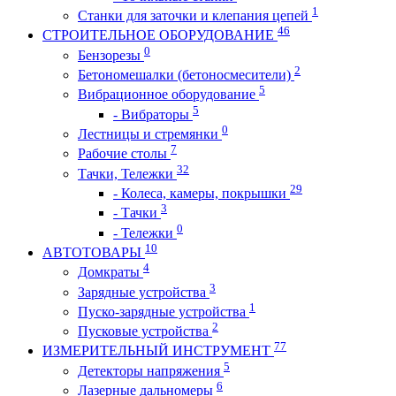
1
Станки для заточки и клепания цепей
46
СТРОИТЕЛЬНОЕ ОБОРУДОВАНИЕ
0
Бензорезы
2
Бетономешалки (бетоносмесители)
5
Вибрационное оборудование
5
- Вибраторы
0
Лестницы и стремянки
7
Рабочие столы
32
Тачки, Тележки
29
- Колеса, камеры, покрышки
3
- Тачки
0
- Тележки
10
АВТОТОВАРЫ
4
Домкраты
3
Зарядные устройства
1
Пуско-зарядные устройства
2
Пусковые устройства
77
ИЗМЕРИТЕЛЬНЫЙ ИНСТРУМЕНТ
5
Детекторы напряжения
6
Лазерные дальномеры