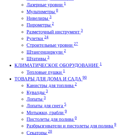
1
Лазерные уровни
0
Мультиметры
3
Нивелиры
2
Пирометры
3
Разметочный инструмент
24
Рулетки
27
Строительные уровни
2
Штангенциркули
3
Штативы
1
КЛИМАТИЧЕСКОЕ ОБОРУДОВАНИЕ
1
Тепловые пушки
90
ТОВАРЫ ДЛЯ ДОМА И САДА
2
Канистры для топлива
3
Кувалды
3
Лопаты
5
Лопаты для снега
9
Мотыжки, грабли
0
Пистолеты для полива
9
Разбрызгиватели и пистолеты для полива
20
Секаторы