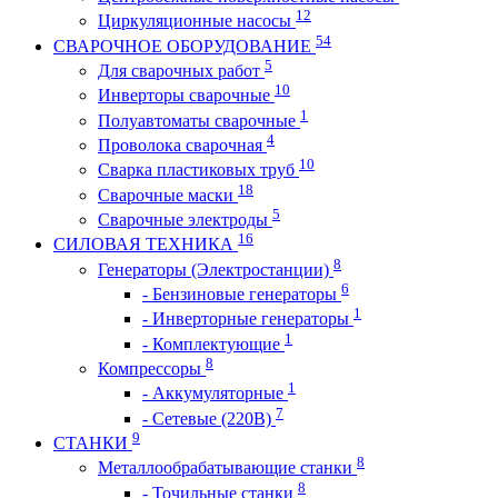
12
Циркуляционные насосы
54
СВАРОЧНОЕ ОБОРУДОВАНИЕ
5
Для сварочных работ
10
Инверторы сварочные
1
Полуавтоматы сварочные
4
Проволока сварочная
10
Сварка пластиковых труб
18
Сварочные маски
5
Сварочные электроды
16
СИЛОВАЯ ТЕХНИКА
8
Генераторы (Электростанции)
6
- Бензиновые генераторы
1
- Инверторные генераторы
1
- Комплектующие
8
Компрессоры
1
- Аккумуляторные
7
- Сетевые (220В)
9
СТАНКИ
8
Металлообрабатывающие станки
8
- Точильные станки