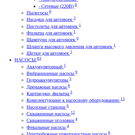
8
- Сетевые (220В)
8
Пылесосы
3
Насадки для автомоек
1
Пистолеты для автомоек
1
Фильтра для автомоек
0
Шампуни для автомоек
1
Шланги высокого давления для автомоек
1
Щетки для автомоек
83
НАСОСЫ
1
Аккумуляторный
9
Вибрационные насосы
5
Гидроаккумуляторы
8
Дренажные насосы
3
Картриджи, фильтра
13
Комплектующие к насосному оборудованию
6
Насосные станции
12
Скважинные насосы
4
Скважинные оголовки
4
Фекальные насосы
6
Центробежные поверхностные насосы