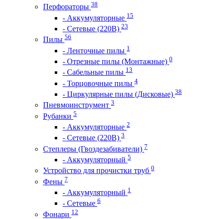
38
Перфораторы
15
- Аккумуляторные
23
- Сетевые (220В)
56
Пилы
1
- Ленточные пилы
0
- Отрезные пилы (Монтажные)
13
- Сабельные пилы
4
- Торцовочные пилы
38
- Циркулярные пилы (Дисковые)
3
Пневмоинструмент
5
Рубанки
2
- Аккумуляторные
3
- Сетевые (220В)
7
Степлеры (Гвоздезабиватели)
5
- Аккумуляторный
0
Устройство для прочистки труб
7
Фены
1
- Аккумуляторный
6
- Сетевые
12
Фонари