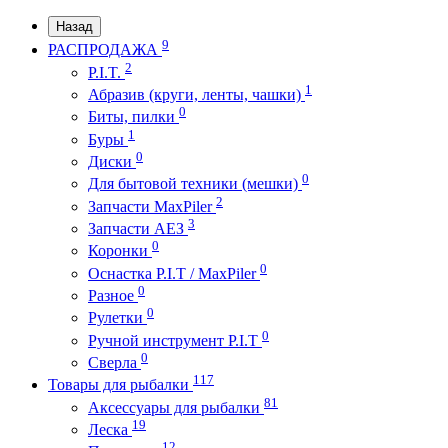
Назад
9
РАСПРОДАЖА
2
P.I.T.
1
Абразив (круги, ленты, чашки)
0
Биты, пилки
1
Буры
0
Диски
0
Для бытовой техники (мешки)
2
Запчасти MaxPiler
3
Запчасти АЕЗ
0
Коронки
0
Оснастка P.I.T / MaxPiler
0
Разное
0
Рулетки
0
Ручной инструмент P.I.T
0
Сверла
117
Товары для рыбалки
81
Аксессуары для рыбалки
19
Леска
12