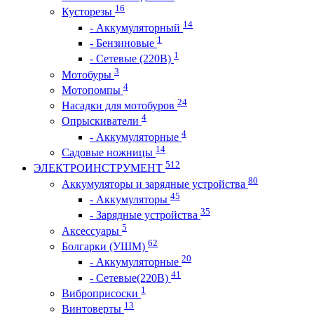
16
Кусторезы
14
- Аккумуляторный
1
- Бензиновые
1
- Сетевые (220В)
3
Мотобуры
4
Мотопомпы
24
Насадки для мотобуров
4
Опрыскиватели
4
- Аккумуляторные
14
Садовые ножницы
512
ЭЛЕКТРОИНСТРУМЕНТ
80
Аккумуляторы и зарядные устройства
45
- Аккумуляторы
35
- Зарядные устройства
5
Аксессуары
62
Болгарки (УШМ)
20
- Аккумуляторные
41
- Сетевые(220В)
1
Виброприсоски
13
Винтоверты