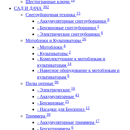
10
Шестигранные ключи
302
САД И ДАЧА
15
Снегоуборочная техника
8
- Аккумуляторные снегоуборщики
1
- Бензиновые снегоуборщики
6
- Электрические снегоубощики
26
Мотоблоки и Культиваторы
4
- Мотоблоки
2
- Культиваторы
- Комплектующие к мотоблокам и
14
культиваторам
- Навесное оборудование к мотоблокам и
8
культиваторам
96
Пилы цепные
16
- Электрические
43
- Аккумуляторные
25
- Бензиновые
12
- Насадки для Бензопил
39
Триммера
17
- Аккумуляторные триммера
6
- Бензотриммера