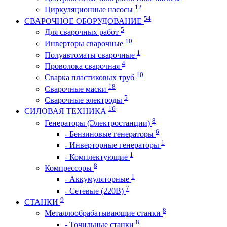
12
Циркуляционные насосы
54
СВАРОЧНОЕ ОБОРУДОВАНИЕ
5
Для сварочных работ
10
Инверторы сварочные
1
Полуавтоматы сварочные
4
Проволока сварочная
10
Сварка пластиковых труб
18
Сварочные маски
5
Сварочные электроды
16
СИЛОВАЯ ТЕХНИКА
8
Генераторы (Электростанции)
6
- Бензиновые генераторы
1
- Инверторные генераторы
1
- Комплектующие
8
Компрессоры
1
- Аккумуляторные
7
- Сетевые (220В)
9
СТАНКИ
8
Металлообрабатывающие станки
8
- Точильные станки