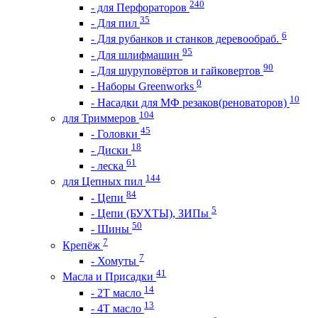
240
- для Перфораторов
35
- Для пил
6
- Для рубанков и станков деревообраб.
95
- Для шлифмашин
90
- Для шуруповёртов и гайковертов
0
- Наборы Greenworks
10
- Насадки для МФ резаков(реноваторов)
104
для Триммеров
45
- Головки
18
- Диски
61
- леска
144
для Цепных пил
84
- Цепи
5
- Цепи (БУХТЫ), ЗИПы
50
- Шины
7
Крепёж
7
- Хомуты
41
Масла и Присадки
14
- 2Т масло
13
- 4Т масло