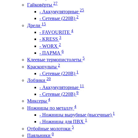
27
Гайковёрты
25
- Аккумуляторные
2
- Сетевые (220В)
15
Дрели
4
- FAVOURITE
3
- KRESS
2
- WORX
6
- ПАРМА
5
Клеевые термопистолеты
2
Краскопульты
1
- Сетевые (220В)
20
Лобзики
11
- Аккумуляторные
9
- Сетевые (220В)
4
Миксеры
4
Ножницы по металлу
1
- Ножницы вырубные (высечные)
1
- Ножницы для ПВХ
5
Отбойные молотоки
0
Паяльники