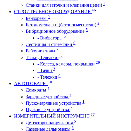
1
Станки для заточки и клепания цепей
46
СТРОИТЕЛЬНОЕ ОБОРУДОВАНИЕ
0
Бензорезы
2
Бетономешалки (бетоносмесители)
5
Вибрационное оборудование
5
- Вибраторы
0
Лестницы и стремянки
7
Рабочие столы
32
Тачки, Тележки
29
- Колеса, камеры, покрышки
3
- Тачки
0
- Тележки
10
АВТОТОВАРЫ
4
Домкраты
3
Зарядные устройства
1
Пуско-зарядные устройства
2
Пусковые устройства
77
ИЗМЕРИТЕЛЬНЫЙ ИНСТРУМЕНТ
5
Детекторы напряжения
6
Лазерные дальномеры