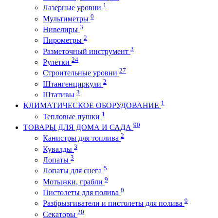
1
Лазерные уровни
0
Мультиметры
3
Нивелиры
2
Пирометры
3
Разметочный инструмент
24
Рулетки
27
Строительные уровни
2
Штангенциркули
3
Штативы
1
КЛИМАТИЧЕСКОЕ ОБОРУДОВАНИЕ
1
Тепловые пушки
90
ТОВАРЫ ДЛЯ ДОМА И САДА
2
Канистры для топлива
3
Кувалды
3
Лопаты
5
Лопаты для снега
9
Мотыжки, грабли
0
Пистолеты для полива
9
Разбрызгиватели и пистолеты для полива
20
Секаторы