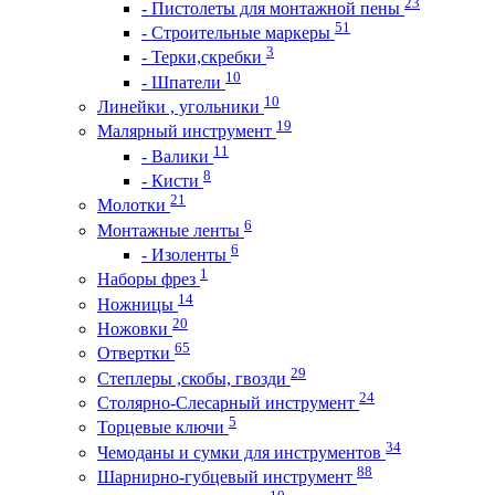
23
- Пистолеты для монтажной пены
51
- Строительные маркеры
3
- Терки,скребки
10
- Шпатели
10
Линейки , угольники
19
Малярный инструмент
11
- Валики
8
- Кисти
21
Молотки
6
Монтажные ленты
6
- Изоленты
1
Наборы фрез
14
Ножницы
20
Ножовки
65
Отвертки
29
Степлеры ,скобы, гвозди
24
Столярно-Слесарный инструмент
5
Торцевые ключи
34
Чемоданы и сумки для инструментов
88
Шарнирно-губцевый инструмент