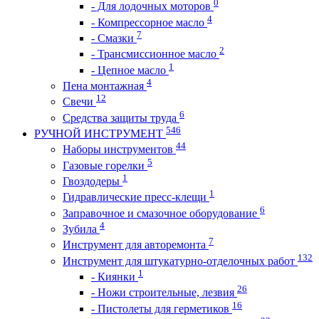
0
- Для лодочных моторов
4
- Компрессорное масло
7
- Смазки
2
- Трансмиссионное масло
1
- Цепное масло
4
Пена монтажная
12
Свечи
6
Средства защиты труда
546
РУЧНОЙ ИНСТРУМЕНТ
44
Наборы инструментов
5
Газовые горелки
1
Гвоздодеры
1
Гидравлические пресс-клещи
6
Заправочное и смазочное оборудование
4
Зубила
7
Инструмент для авторемонта
132
Инструмент для штукатурно-отделочных работ
1
- Киянки
26
- Ножи строительные, лезвия
16
- Пистолеты для герметиков