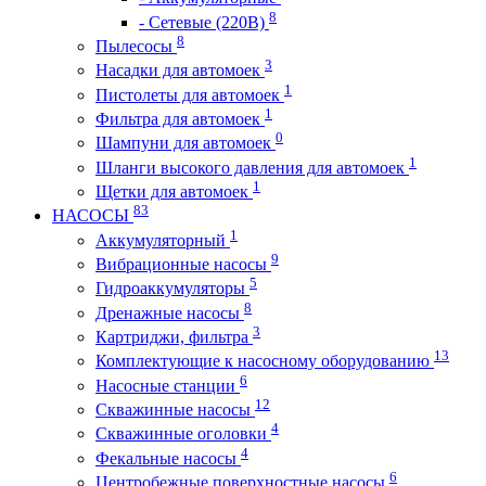
8
- Сетевые (220В)
8
Пылесосы
3
Насадки для автомоек
1
Пистолеты для автомоек
1
Фильтра для автомоек
0
Шампуни для автомоек
1
Шланги высокого давления для автомоек
1
Щетки для автомоек
83
НАСОСЫ
1
Аккумуляторный
9
Вибрационные насосы
5
Гидроаккумуляторы
8
Дренажные насосы
3
Картриджи, фильтра
13
Комплектующие к насосному оборудованию
6
Насосные станции
12
Скважинные насосы
4
Скважинные оголовки
4
Фекальные насосы
6
Центробежные поверхностные насосы