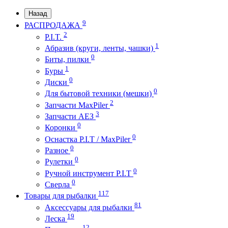
Назад
9
РАСПРОДАЖА
2
P.I.T.
1
Абразив (круги, ленты, чашки)
0
Биты, пилки
1
Буры
0
Диски
0
Для бытовой техники (мешки)
2
Запчасти MaxPiler
3
Запчасти АЕЗ
0
Коронки
0
Оснастка P.I.T / MaxPiler
0
Разное
0
Рулетки
0
Ручной инструмент P.I.T
0
Сверла
117
Товары для рыбалки
81
Аксессуары для рыбалки
19
Леска
12