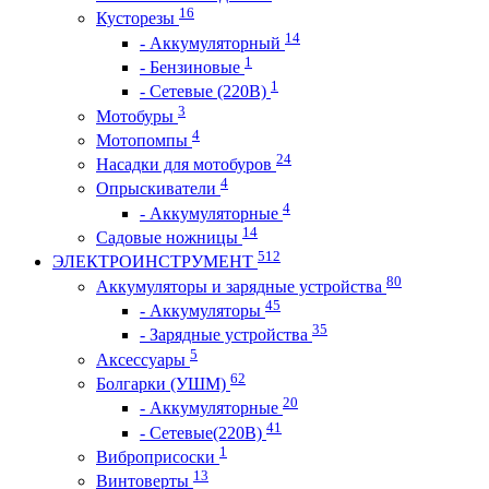
16
Кусторезы
14
- Аккумуляторный
1
- Бензиновые
1
- Сетевые (220В)
3
Мотобуры
4
Мотопомпы
24
Насадки для мотобуров
4
Опрыскиватели
4
- Аккумуляторные
14
Садовые ножницы
512
ЭЛЕКТРОИНСТРУМЕНТ
80
Аккумуляторы и зарядные устройства
45
- Аккумуляторы
35
- Зарядные устройства
5
Аксессуары
62
Болгарки (УШМ)
20
- Аккумуляторные
41
- Сетевые(220В)
1
Виброприсоски
13
Винтоверты