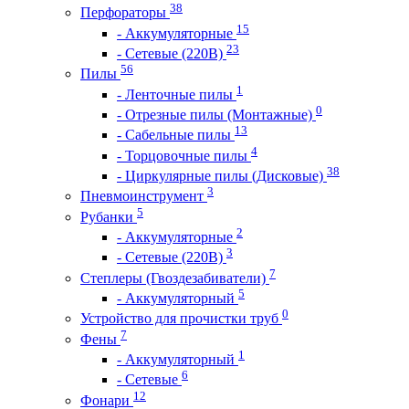
38
Перфораторы
15
- Аккумуляторные
23
- Сетевые (220В)
56
Пилы
1
- Ленточные пилы
0
- Отрезные пилы (Монтажные)
13
- Сабельные пилы
4
- Торцовочные пилы
38
- Циркулярные пилы (Дисковые)
3
Пневмоинструмент
5
Рубанки
2
- Аккумуляторные
3
- Сетевые (220В)
7
Степлеры (Гвоздезабиватели)
5
- Аккумуляторный
0
Устройство для прочистки труб
7
Фены
1
- Аккумуляторный
6
- Сетевые
12
Фонари