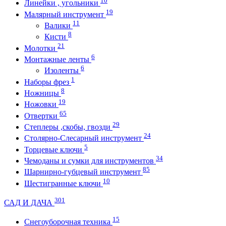
10
Линейки , угольники
19
Малярный инструмент
11
Валики
8
Кисти
21
Молотки
6
Монтажные ленты
6
Изоленты
1
Наборы фрез
8
Ножницы
19
Ножовки
65
Отвертки
29
Степлеры ,скобы, гвозди
24
Столярно-Слесарный инструмент
5
Торцевые ключи
34
Чемоданы и сумки для инструментов
85
Шарнирно-губцевый инструмент
10
Шестигранные ключи
301
САД И ДАЧА
15
Снегоуборочная техника