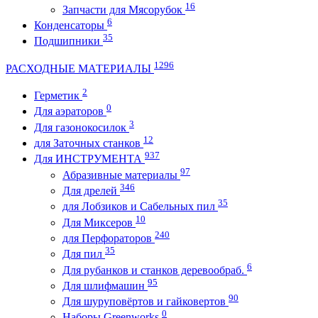
16
Запчасти для Мясорубок
6
Конденсаторы
35
Подшипники
1296
РАСХОДНЫЕ МАТЕРИАЛЫ
2
Герметик
0
Для аэраторов
3
Для газонокосилок
12
для Заточных станков
937
Для ИНСТРУМЕНТА
97
Абразивные материалы
346
Для дрелей
35
для Лобзиков и Сабельных пил
10
Для Миксеров
240
для Перфораторов
35
Для пил
6
Для рубанков и станков деревообраб.
95
Для шлифмашин
90
Для шуруповёртов и гайковертов
0
Наборы Greenworks