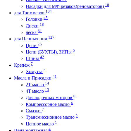
10
Насадки для МФ резаков(реноваторов)
104
для Триммеров
45
Головки
18
Диски
61
леска
127
для Цепных пил
75
Цепи
5
Цепи (БУХТЫ), ЗИПы
42
Шины
7
Крепёж
7
Хомуты
41
Масла и Присадки
14
2Т масло
13
4Т масло
0
Для лодочных моторов
4
Компрессорное масло
7
Смазки
2
Трансмиссионное масло
1
Цепное масло
4
Пена монтажная