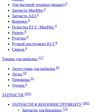
0
Для бытовой техники (мешки)
2
Запчасти MaxPiler
3
Запчасти АЕЗ
0
Коронки
0
Оснастка P.I.T / MaxPiler
0
Разное
0
Рулетки
0
Ручной инструмент P.I.T
0
Сверла
117
Товары для рыбалки
81
Аксессуары для рыбалки
19
Леска
12
Приманка
5
Удочки
2851
ЗАПЧАСТИ
1883
ЗАПЧАСТИ К БЕНЗОИНСТРУМЕНТУ
725
Запчасти для Бензопил