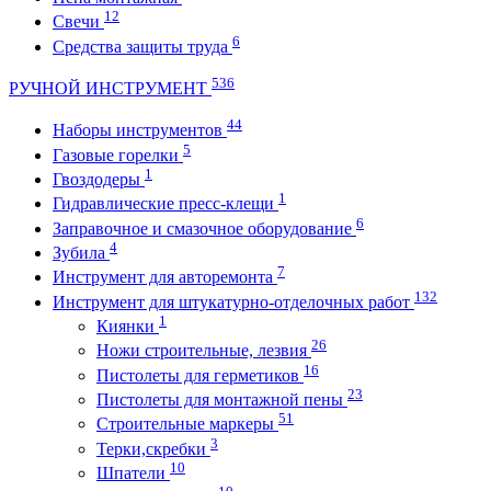
12
Свечи
6
Средства защиты труда
536
РУЧНОЙ ИНСТРУМЕНТ
44
Наборы инструментов
5
Газовые горелки
1
Гвоздодеры
1
Гидравлические пресс-клещи
6
Заправочное и смазочное оборудование
4
Зубила
7
Инструмент для авторемонта
132
Инструмент для штукатурно-отделочных работ
1
Киянки
26
Ножи строительные, лезвия
16
Пистолеты для герметиков
23
Пистолеты для монтажной пены
51
Строительные маркеры
3
Терки,скребки
10
Шпатели