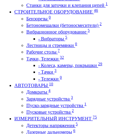
1
Станки для заточки и клепания цепей
46
СТРОИТЕЛЬНОЕ ОБОРУДОВАНИЕ
0
Бензорезы
2
Бетономешалки (бетоносмесители)
5
Вибрационное оборудование
5
- Вибраторы
0
Лестницы и стремянки
7
Рабочие столы
32
Тачки, Тележки
29
- Колеса, камеры, покрышки
3
- Тачки
0
- Тележки
10
АВТОТОВАРЫ
4
Домкраты
3
Зарядные устройства
1
Пуско-зарядные устройства
2
Пусковые устройства
75
ИЗМЕРИТЕЛЬНЫЙ ИНСТРУМЕНТ
5
Детекторы напряжения
6
Лазерные дальномеры