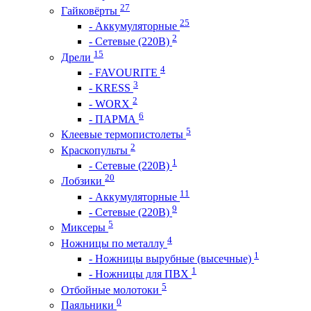
27
Гайковёрты
25
- Аккумуляторные
2
- Сетевые (220В)
15
Дрели
4
- FAVOURITE
3
- KRESS
2
- WORX
6
- ПАРМА
5
Клеевые термопистолеты
2
Краскопульты
1
- Сетевые (220В)
20
Лобзики
11
- Аккумуляторные
9
- Сетевые (220В)
5
Миксеры
4
Ножницы по металлу
1
- Ножницы вырубные (высечные)
1
- Ножницы для ПВХ
5
Отбойные молотоки
0
Паяльники