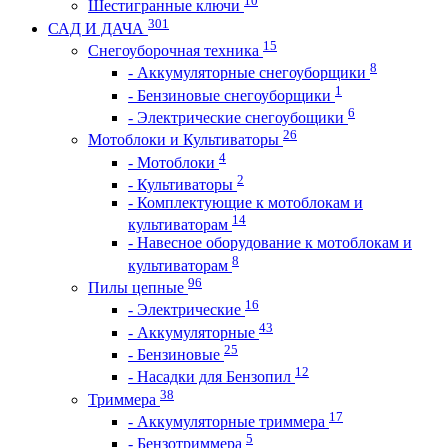
10
Шестигранные ключи
301
САД И ДАЧА
15
Снегоуборочная техника
8
- Аккумуляторные снегоуборщики
1
- Бензиновые снегоуборщики
6
- Электрические снегоубощики
26
Мотоблоки и Культиваторы
4
- Мотоблоки
2
- Культиваторы
- Комплектующие к мотоблокам и
14
культиваторам
- Навесное оборудование к мотоблокам и
8
культиваторам
96
Пилы цепные
16
- Электрические
43
- Аккумуляторные
25
- Бензиновые
12
- Насадки для Бензопил
38
Триммера
17
- Аккумуляторные триммера
5
- Бензотриммера