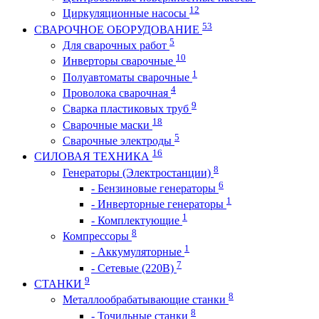
12
Циркуляционные насосы
53
СВАРОЧНОЕ ОБОРУДОВАНИЕ
5
Для сварочных работ
10
Инверторы сварочные
1
Полуавтоматы сварочные
4
Проволока сварочная
9
Сварка пластиковых труб
18
Сварочные маски
5
Сварочные электроды
16
СИЛОВАЯ ТЕХНИКА
8
Генераторы (Электростанции)
6
- Бензиновые генераторы
1
- Инверторные генераторы
1
- Комплектующие
8
Компрессоры
1
- Аккумуляторные
7
- Сетевые (220В)
9
СТАНКИ
8
Металлообрабатывающие станки
8
- Точильные станки