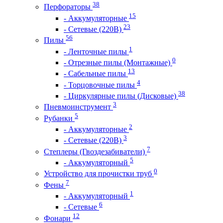
38
Перфораторы
15
- Аккумуляторные
23
- Сетевые (220В)
56
Пилы
1
- Ленточные пилы
0
- Отрезные пилы (Монтажные)
13
- Сабельные пилы
4
- Торцовочные пилы
38
- Циркулярные пилы (Дисковые)
3
Пневмоинструмент
5
Рубанки
2
- Аккумуляторные
3
- Сетевые (220В)
7
Степлеры (Гвоздезабиватели)
5
- Аккумуляторный
0
Устройство для прочистки труб
7
Фены
1
- Аккумуляторный
6
- Сетевые
12
Фонари