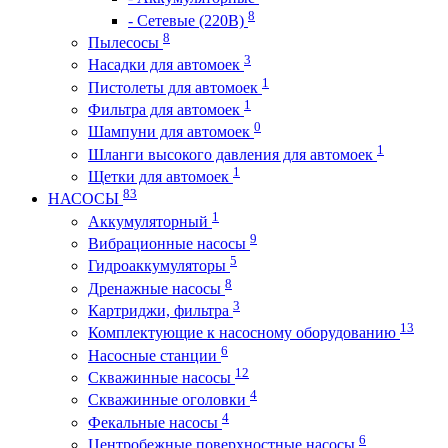
8
- Сетевые (220В)
8
Пылесосы
3
Насадки для автомоек
1
Пистолеты для автомоек
1
Фильтра для автомоек
0
Шампуни для автомоек
1
Шланги высокого давления для автомоек
1
Щетки для автомоек
83
НАСОСЫ
1
Аккумуляторный
9
Вибрационные насосы
5
Гидроаккумуляторы
8
Дренажные насосы
3
Картриджи, фильтра
13
Комплектующие к насосному оборудованию
6
Насосные станции
12
Скважинные насосы
4
Скважинные оголовки
4
Фекальные насосы
6
Центробежные поверхностные насосы