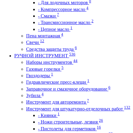
0
- Для лодочных моторов
4
- Компрессорное масло
7
- Смазки
2
- Трансмиссионное масло
1
- Цепное масло
4
Пена монтажная
12
Свечи
6
Средства защиты труда
536
РУЧНОЙ ИНСТРУМЕНТ
44
Наборы инструментов
5
Газовые горелки
1
Гвоздодеры
1
Гидравлические пресс-клещи
6
Заправочное и смазочное оборудование
4
Зубила
7
Инструмент для авторемонта
132
Инструмент для штукатурно-отделочных работ
1
- Киянки
26
- Ножи строительные, лезвия
16
- Пистолеты для герметиков