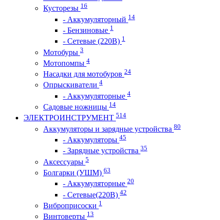
16
Кусторезы
14
- Аккумуляторный
1
- Бензиновые
1
- Сетевые (220В)
3
Мотобуры
4
Мотопомпы
24
Насадки для мотобуров
4
Опрыскиватели
4
- Аккумуляторные
14
Садовые ножницы
514
ЭЛЕКТРОИНСТРУМЕНТ
80
Аккумуляторы и зарядные устройства
45
- Аккумуляторы
35
- Зарядные устройства
5
Аксессуары
63
Болгарки (УШМ)
20
- Аккумуляторные
42
- Сетевые(220В)
1
Виброприсоски
13
Винтоверты