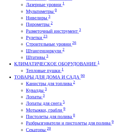
1
Лазерные уровни
0
Мультиметры
3
Нивелиры
2
Пирометры
3
Разметочный инструмент
23
Рулетки
26
Строительные уровни
2
Штангенциркули
3
Штативы
1
КЛИМАТИЧЕСКОЕ ОБОРУДОВАНИЕ
1
Тепловые пушки
90
ТОВАРЫ ДЛЯ ДОМА И САДА
2
Канистры для топлива
3
Кувалды
3
Лопаты
5
Лопаты для снега
9
Мотыжки, грабли
0
Пистолеты для полива
9
Разбрызгиватели и пистолеты для полива
20
Секаторы