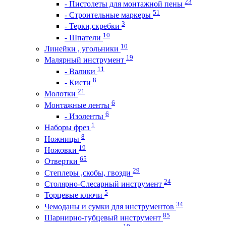
23
- Пистолеты для монтажной пены
51
- Строительные маркеры
3
- Терки,скребки
10
- Шпатели
10
Линейки , угольники
19
Малярный инструмент
11
- Валики
8
- Кисти
21
Молотки
6
Монтажные ленты
6
- Изоленты
1
Наборы фрез
8
Ножницы
19
Ножовки
65
Отвертки
29
Степлеры ,скобы, гвозди
24
Столярно-Слесарный инструмент
5
Торцевые ключи
34
Чемоданы и сумки для инструментов
85
Шарнирно-губцевый инструмент