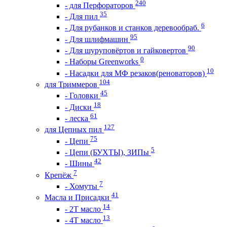
240
- для Перфораторов
35
- Для пил
6
- Для рубанков и станков деревообраб.
95
- Для шлифмашин
90
- Для шуруповёртов и гайковертов
0
- Наборы Greenworks
10
- Насадки для МФ резаков(реноваторов)
104
для Триммеров
45
- Головки
18
- Диски
61
- леска
127
для Цепных пил
75
- Цепи
5
- Цепи (БУХТЫ), ЗИПы
42
- Шины
7
Крепёж
7
- Хомуты
41
Масла и Присадки
14
- 2Т масло
13
- 4Т масло