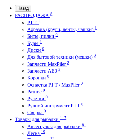
Назад
8
РАСПРОДАЖА
1
P.I.T.
1
Абразив (круги, ленты, чашки)
0
Биты, пилки
1
Буры
0
Диски
0
Для бытовой техники (мешки)
2
Запчасти MaxPiler
3
Запчасти АЕЗ
0
Коронки
0
Оснастка P.I.T / MaxPiler
0
Разное
0
Рулетки
0
Ручной инструмент P.I.T
0
Сверла
117
Товары для рыбалки
81
Аксессуары для рыбалки
19
Леска
12