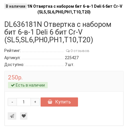
В наличии
DL636181N Отвертка с набором
бит 6-в-1 Deli 6 бит Cr-V
(SL5,SL6,PH0,PH1,T10,T20)
Рейтинг:
0 отзывов
Артикул:
225427
Доступно:
7
шт.
250р.
Есть в наличии
-
Купить
+