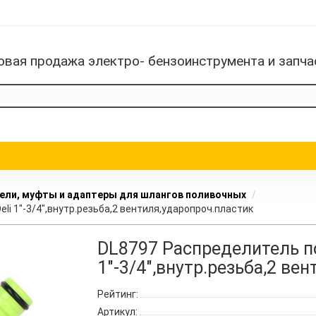
овая продажа электро- бензоинструмента и запча
ели, муфты и адаптеры для шлангов поливочных
i 1"-3/4",внутр.резьба,2 вентиля,ударопроч.пластик
DL8797 Распределитель п
1"-3/4",внутр.резьба,2 ве
Рейтинг:
Артикул: