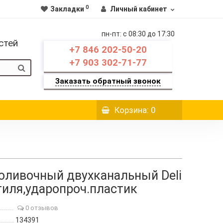
0
Закладки
Личный кабинет
пн-пт: c 08:30 до 17:30
стей
+7 846 202-50-20
+7 903 302-71-77
Заказать обратный звонок
Корзина
: 0
оливочный двухканальный Deli
нтиля,ударопроч.пластик
0 отзывов
134391