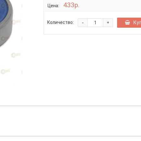
433р.
Цена:
-
Ку
Количество:
+