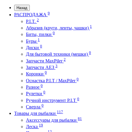
Назад
9
РАСПРОДАЖА
2
P.I.T.
1
Абразив (круги, ленты, чашки)
0
Биты, пилки
1
Буры
0
Диски
0
Для бытовой техники (мешки)
2
Запчасти MaxPiler
3
Запчасти АЕЗ
0
Коронки
0
Оснастка P.I.T / MaxPiler
0
Разное
0
Рулетки
0
Ручной инструмент P.I.T
0
Сверла
117
Товары для рыбалки
81
Аксессуары для рыбалки
19
Леска
12