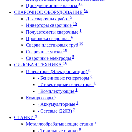
12
Циркуляционные насосы
54
СВАРОЧНОЕ ОБОРУДОВАНИЕ
5
Для сварочных работ
10
Инверторы сварочные
1
Полуавтоматы сварочные
4
Проволока сварочная
10
Сварка пластиковых труб
18
Сварочные маски
5
Сварочные электроды
16
СИЛОВАЯ ТЕХНИКА
8
Генераторы (Электростанции)
6
- Бензиновые генераторы
1
- Инверторные генераторы
1
- Комплектующие
8
Компрессоры
1
- Аккумуляторные
7
- Сетевые (220В)
9
СТАНКИ
8
Металлообрабатывающие станки
8
- Точильные станки