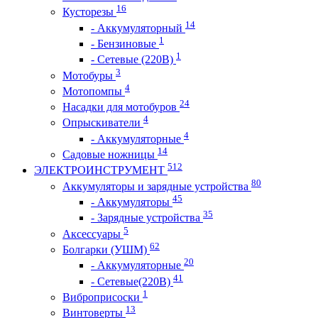
16
Кусторезы
14
- Аккумуляторный
1
- Бензиновые
1
- Сетевые (220В)
3
Мотобуры
4
Мотопомпы
24
Насадки для мотобуров
4
Опрыскиватели
4
- Аккумуляторные
14
Садовые ножницы
512
ЭЛЕКТРОИНСТРУМЕНТ
80
Аккумуляторы и зарядные устройства
45
- Аккумуляторы
35
- Зарядные устройства
5
Аксессуары
62
Болгарки (УШМ)
20
- Аккумуляторные
41
- Сетевые(220В)
1
Виброприсоски
13
Винтоверты