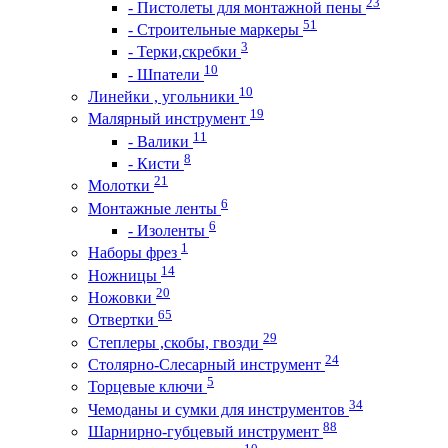
23
- Пистолеты для монтажной пены
51
- Строительные маркеры
3
- Терки,скребки
10
- Шпатели
10
Линейки , угольники
19
Малярный инструмент
11
- Валики
8
- Кисти
21
Молотки
6
Монтажные ленты
6
- Изоленты
1
Наборы фрез
14
Ножницы
20
Ножовки
65
Отвертки
29
Степлеры ,скобы, гвозди
24
Столярно-Слесарный инструмент
5
Торцевые ключи
34
Чемоданы и сумки для инструментов
88
Шарнирно-губцевый инструмент