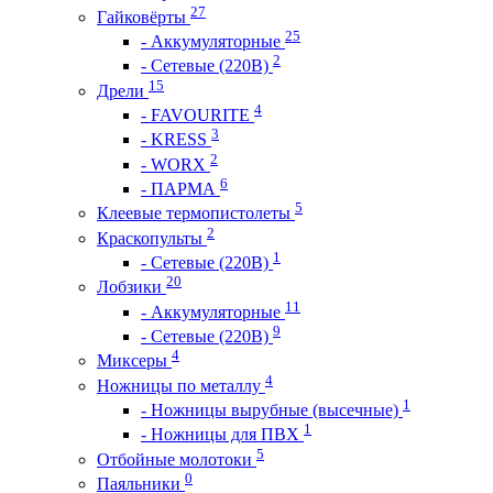
27
Гайковёрты
25
- Аккумуляторные
2
- Сетевые (220В)
15
Дрели
4
- FAVOURITE
3
- KRESS
2
- WORX
6
- ПАРМА
5
Клеевые термопистолеты
2
Краскопульты
1
- Сетевые (220В)
20
Лобзики
11
- Аккумуляторные
9
- Сетевые (220В)
4
Миксеры
4
Ножницы по металлу
1
- Ножницы вырубные (высечные)
1
- Ножницы для ПВХ
5
Отбойные молотоки
0
Паяльники