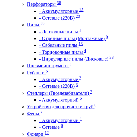
38
Перфораторы
15
- Аккумуляторные
23
- Сетевые (220В)
56
Пилы
1
- Ленточные пилы
0
- Отрезные пилы (Монтажные)
13
- Сабельные пилы
4
- Торцовочные пилы
38
- Циркулярные пилы (Дисковые)
3
Пневмоинструмент
5
Рубанки
2
- Аккумуляторные
3
- Сетевые (220В)
7
Степлеры (Гвоздезабиватели)
5
- Аккумуляторный
0
Устройство для прочистки труб
7
Фены
1
- Аккумуляторный
6
- Сетевые
12
Фонари