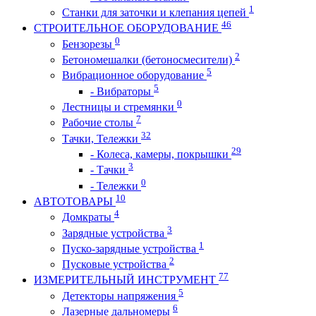
1
Станки для заточки и клепания цепей
46
СТРОИТЕЛЬНОЕ ОБОРУДОВАНИЕ
0
Бензорезы
2
Бетономешалки (бетоносмесители)
5
Вибрационное оборудование
5
- Вибраторы
0
Лестницы и стремянки
7
Рабочие столы
32
Тачки, Тележки
29
- Колеса, камеры, покрышки
3
- Тачки
0
- Тележки
10
АВТОТОВАРЫ
4
Домкраты
3
Зарядные устройства
1
Пуско-зарядные устройства
2
Пусковые устройства
77
ИЗМЕРИТЕЛЬНЫЙ ИНСТРУМЕНТ
5
Детекторы напряжения
6
Лазерные дальномеры