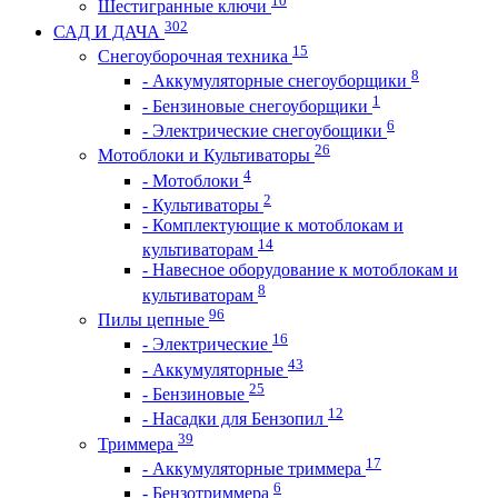
10
Шестигранные ключи
302
САД И ДАЧА
15
Снегоуборочная техника
8
- Аккумуляторные снегоуборщики
1
- Бензиновые снегоуборщики
6
- Электрические снегоубощики
26
Мотоблоки и Культиваторы
4
- Мотоблоки
2
- Культиваторы
- Комплектующие к мотоблокам и
14
культиваторам
- Навесное оборудование к мотоблокам и
8
культиваторам
96
Пилы цепные
16
- Электрические
43
- Аккумуляторные
25
- Бензиновые
12
- Насадки для Бензопил
39
Триммера
17
- Аккумуляторные триммера
6
- Бензотриммера