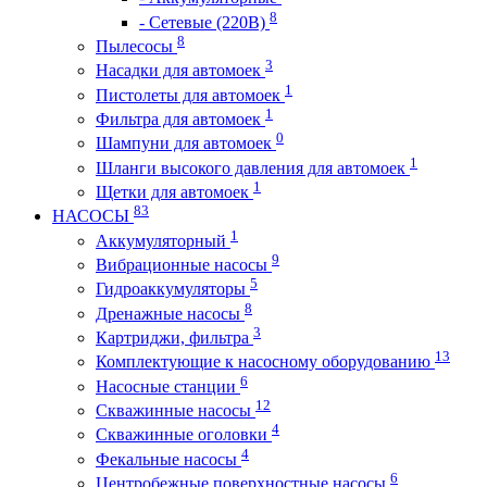
8
- Сетевые (220В)
8
Пылесосы
3
Насадки для автомоек
1
Пистолеты для автомоек
1
Фильтра для автомоек
0
Шампуни для автомоек
1
Шланги высокого давления для автомоек
1
Щетки для автомоек
83
НАСОСЫ
1
Аккумуляторный
9
Вибрационные насосы
5
Гидроаккумуляторы
8
Дренажные насосы
3
Картриджи, фильтра
13
Комплектующие к насосному оборудованию
6
Насосные станции
12
Скважинные насосы
4
Скважинные оголовки
4
Фекальные насосы
6
Центробежные поверхностные насосы