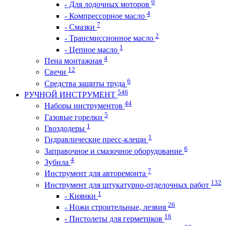
0
- Для лодочных моторов
4
- Компрессорное масло
7
- Смазки
2
- Трансмиссионное масло
1
- Цепное масло
4
Пена монтажная
12
Свечи
6
Средства защиты труда
546
РУЧНОЙ ИНСТРУМЕНТ
44
Наборы инструментов
5
Газовые горелки
1
Гвоздодеры
1
Гидравлические пресс-клещи
6
Заправочное и смазочное оборудование
4
Зубила
7
Инструмент для авторемонта
132
Инструмент для штукатурно-отделочных работ
1
- Киянки
26
- Ножи строительные, лезвия
16
- Пистолеты для герметиков