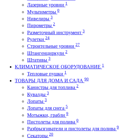
1
Лазерные уровни
0
Мультиметры
3
Нивелиры
2
Пирометры
3
Разметочный инструмент
24
Рулетки
27
Строительные уровни
2
Штангенциркули
3
Штативы
1
КЛИМАТИЧЕСКОЕ ОБОРУДОВАНИЕ
1
Тепловые пушки
90
ТОВАРЫ ДЛЯ ДОМА И САДА
2
Канистры для топлива
3
Кувалды
3
Лопаты
5
Лопаты для снега
9
Мотыжки, грабли
0
Пистолеты для полива
9
Разбрызгиватели и пистолеты для полива
20
Секаторы