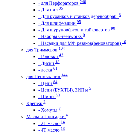
240
- для Перфораторов
35
- Для пил
6
- Для рубанков и станков деревообраб.
95
- Для шлифмашин
90
- Для шуруповёртов и гайковертов
0
- Наборы Greenworks
10
- Насадки для МФ резаков(реноваторов)
104
для Триммеров
45
- Головки
18
- Диски
61
- леска
144
для Цепных пил
84
- Цепи
5
- Цепи (БУХТЫ), ЗИПы
50
- Шины
7
Крепёж
7
- Хомуты
41
Масла и Присадки
14
- 2Т масло
13
- 4Т масло