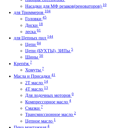
10
Насадки для МФ резаков(реноваторов)
104
для Триммеров
45
Головки
18
Диски
61
леска
144
для Цепных пил
84
Цепи
5
Цепи (БУХТЫ), ЗИПы
50
Шины
7
Крепёж
7
Хомуты
41
Масла и Присадки
14
2Т масло
13
4Т масло
0
Для лодочных моторов
4
Компрессорное масло
7
Смазки
2
Трансмиссионное масло
1
Цепное масло
4
Пена монтажная