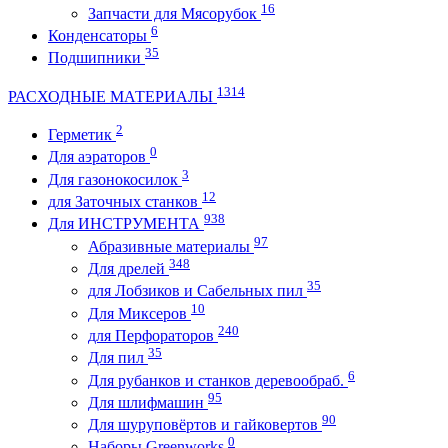
16
Запчасти для Мясорубок
6
Конденсаторы
35
Подшипники
1314
РАСХОДНЫЕ МАТЕРИАЛЫ
2
Герметик
0
Для аэраторов
3
Для газонокосилок
12
для Заточных станков
938
Для ИНСТРУМЕНТА
97
Абразивные материалы
348
Для дрелей
35
для Лобзиков и Сабельных пил
10
Для Миксеров
240
для Перфораторов
35
Для пил
6
Для рубанков и станков деревообраб.
95
Для шлифмашин
90
Для шуруповёртов и гайковертов
0
Наборы Greenworks