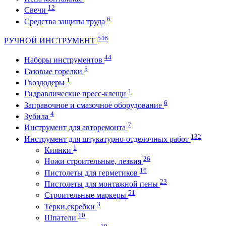
12
Свечи
6
Средства защиты труда
546
РУЧНОЙ ИНСТРУМЕНТ
44
Наборы инструментов
5
Газовые горелки
1
Гвоздодеры
1
Гидравлические пресс-клещи
6
Заправочное и смазочное оборудование
4
Зубила
7
Инструмент для авторемонта
132
Инструмент для штукатурно-отделочных работ
1
Киянки
26
Ножи строительные, лезвия
16
Пистолеты для герметиков
23
Пистолеты для монтажной пены
51
Строительные маркеры
3
Терки,скребки
10
Шпатели