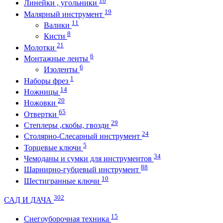
10
Линейки , угольники
19
Малярный инструмент
11
Валики
8
Кисти
21
Молотки
6
Монтажные ленты
6
Изоленты
1
Наборы фрез
14
Ножницы
20
Ножовки
65
Отвертки
29
Степлеры ,скобы, гвозди
24
Столярно-Слесарный инструмент
5
Торцевые ключи
34
Чемоданы и сумки для инструментов
88
Шарнирно-губцевый инструмент
10
Шестигранные ключи
302
САД И ДАЧА
15
Снегоуборочная техника