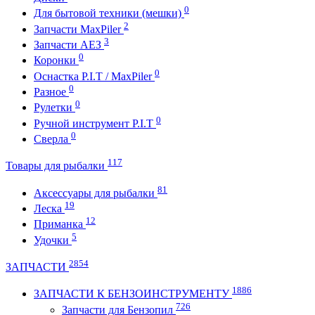
0
Для бытовой техники (мешки)
2
Запчасти MaxPiler
3
Запчасти АЕЗ
0
Коронки
0
Оснастка P.I.T / MaxPiler
0
Разное
0
Рулетки
0
Ручной инструмент P.I.T
0
Сверла
117
Товары для рыбалки
81
Аксессуары для рыбалки
19
Леска
12
Приманка
5
Удочки
2854
ЗАПЧАСТИ
1886
ЗАПЧАСТИ К БЕНЗОИНСТРУМЕНТУ
726
Запчасти для Бензопил